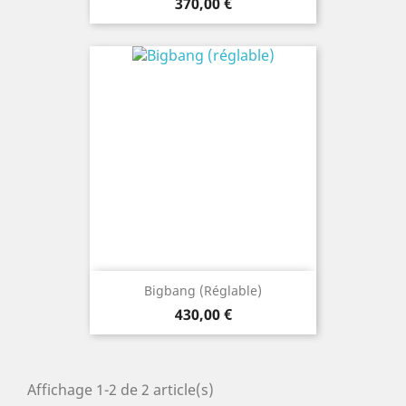
Prix
370,00 €
Bigbang (réglable)
Prix
430,00 €
Affichage 1-2 de 2 article(s)